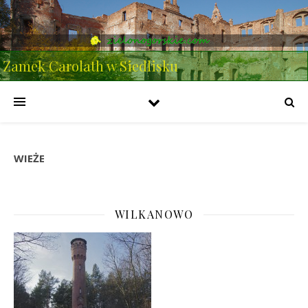
Zamek Carolath w Siedlisku
WIEŻE
WILKANOWO