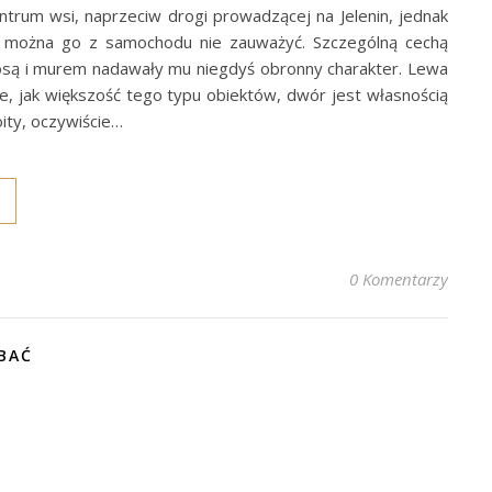
ntrum wsi, naprzeciw drogi prowadzącej na Jelenin, jednak
c można go z samochodu nie zauważyć. Szczególną cechą
fosą i murem nadawały mu niegdyś obronny charakter. Lewa
e, jak większość tego typu obiektów, dwór jest własnością
oity, oczywiście…
0 Komentarzy
BAĆ