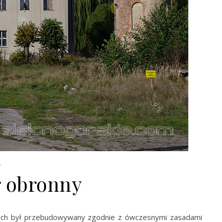
Y
 obronny
sach był przebudowywany zgodnie z ówczesnymi zasadami