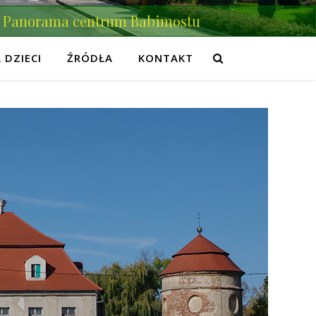
Panorama centrum Babimostu
 DZIECI
ŹRÓDŁA
KONTAKT