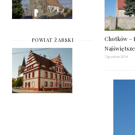
Chotków – 
POWIAT ŻARSKI
Najświętsze
7 grudnia 2014