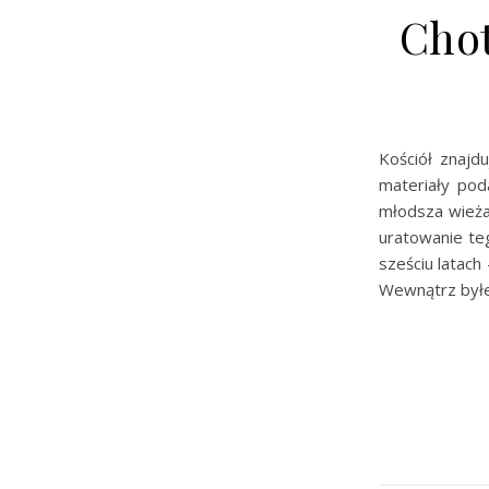
Chot
Kościół znajd
materiały pod
młodsza wieża 
uratowanie te
sześciu latach
Wewnątrz byłe