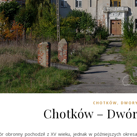
,
CHOTKÓW
DWOR
Chotków – Dwór
r obronny pochodził z XV wieku, jednak w późniejszych okre