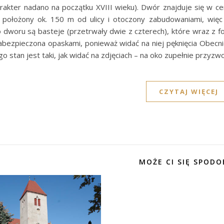
rakter nadano na początku XVIII wieku). Dwór znajduje się w ce
 położony ok. 150 m od ulicy i otoczony zabudowaniami, wię
 dworu są basteje (przetrwały dwie z czterech), które wraz z 
abezpieczona opaskami, ponieważ widać na niej pęknięcia Obecni
go stan jest taki, jak widać na zdjęciach – na oko zupełnie przyzw
CZYTAJ WIĘCEJ
MOŻE CI SIĘ SPODO