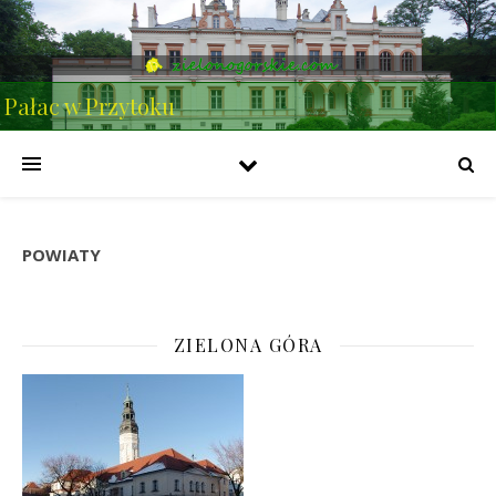
Pałac w Przytoku
POWIATY
ZIELONA GÓRA