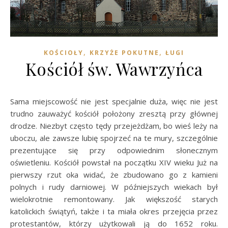
,
,
KOŚCIOŁY
KRZYŻE POKUTNE
ŁUGI
Kościół św. Wawrzyńca
Sama miejscowość nie jest specjalnie duża, więc nie jest
trudno zauważyć kościół położony zresztą przy głównej
drodze. Niezbyt często tędy przejeżdżam, bo wieś leży na
uboczu, ale zawsze lubię spojrzeć na te mury, szczególnie
prezentujące się przy odpowiednim słonecznym
oświetleniu. Kościół powstał na początku XIV wieku Już na
pierwszy rzut oka widać, że zbudowano go z kamieni
polnych i rudy darniowej. W późniejszych wiekach był
wielokrotnie remontowany. Jak większość starych
katolickich świątyń, także i ta miała okres przejęcia przez
protestantów, którzy użytkowali ją do 1652 roku.