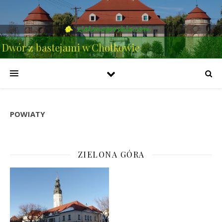
Dwór z bastejami w Chotkowie
POWIATY
ZIELONA GÓRA