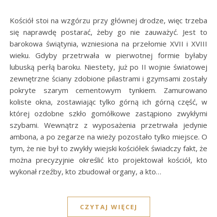
Kościół stoi na wzgórzu przy głównej drodze, więc trzeba
się naprawdę postarać, żeby go nie zauważyć. Jest to
barokowa świątynia, wzniesiona na przełomie XVII i XVIII
wieku. Gdyby przetrwała w pierwotnej formie byłaby
lubuską perłą baroku. Niestety, już po II wojnie światowej
zewnętrzne ściany zdobione pilastrami i gzymsami zostały
pokryte szarym cementowym tynkiem. Zamurowano
koliste okna, zostawiając tylko górną ich górną część, w
której ozdobne szkło gomółkowe zastąpiono zwykłymi
szybami. Wewnątrz z wyposażenia przetrwała jedynie
ambona, a po zegarze na wieży pozostało tylko miejsce. O
tym, że nie był to zwykły wiejski kościółek świadczy fakt, że
można precyzyjnie określić kto projektował kościół, kto
wykonał rzeźby, kto zbudował organy, a kto…
CZYTAJ WIĘCEJ