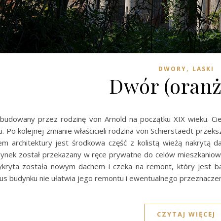
,
DWORY
LASKI
Dwór (oranż
budowany przez rodzinę von Arnold na początku XIX wieku. Ci
. Po kolejnej zmianie właścicieli rodzina von Schierstaedt przeks
m architektury jest środkowa część z kolistą wieżą nakrytą 
ynek został przekazany w ręce prywatne do celów mieszkaniowyc
kryta została nowym dachem i czeka na remont, który jest bar
tus budynku nie ułatwia jego remontu i ewentualnego przeznaczenia
CZYTAJ WIĘCEJ