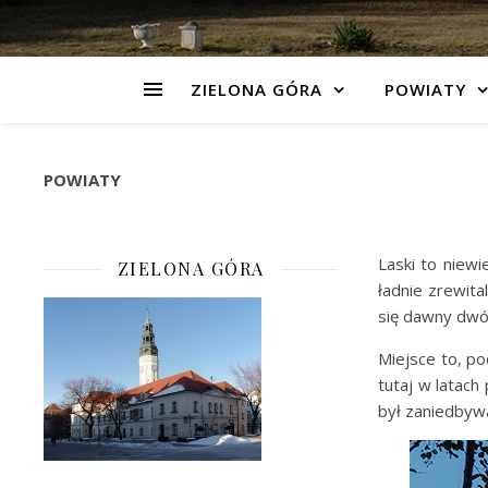
ZIELONA GÓRA
POWIATY
POWIATY
Laski to niewi
ZIELONA GÓRA
ładnie zrewit
się dawny dwór
Miejsce to, po
tutaj w latach
był zaniedbyw