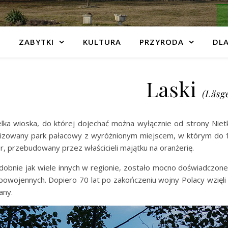
ZABYTKI
KULTURA
PRZYRODA
DLA
Laski
(Läsg
elka wioska, do której dojechać można wyłącznie od strony Niet
alizowany park pałacowy z wyróżnionym miejscem, w którym do 19
, przebudowany przez właścicieli majątku na oranżerię.
dobnie jak wiele innych w regionie, zostało mocno doświadczone p
 powojennych. Dopiero 70 lat po zakończeniu wojny Polacy wzięli
any.