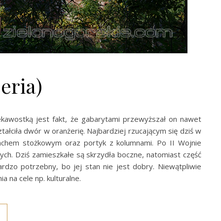
eria)
ekawostką jest fakt, że gabarytami przewyższał on nawet
ztałciła dwór w oranżerię. Najbardziej rzucającym się dziś w
dachem stożkowym oraz portyk z kolumnami. Po II Wojnie
h. Dziś zamieszkałe są skrzydła boczne, natomiast część
dzo potrzebny, bo jej stan nie jest dobry. Niewątpliwie
 na cele np. kulturalne.