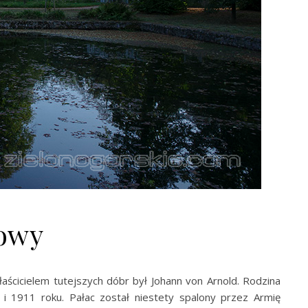
cowy
aścicielem tutejszych dóbr był Johann von Arnold. Rodzina
 1911 roku. Pałac został niestety spalony przez Armię