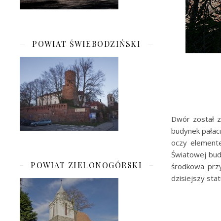
POWIAT ŚWIEBODZIŃSKI
Dwór został z
budynek pałacu
oczy elemente
Światowej bud
POWIAT ZIELONOGÓRSKI
środkowa przy
dzisiejszy sta