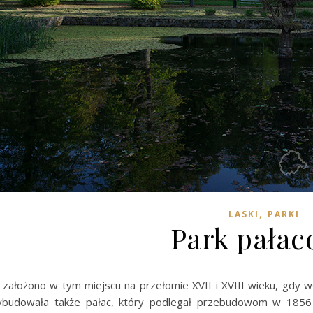
,
LASKI
PARKI
Park pała
założono w tym miejscu na przełomie XVII i XVIII wieku, gdy wł
ybudowała także pałac, który podlegał przebudowom w 1856 i