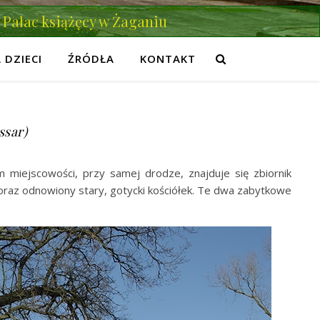
Pałac książęcy w Żaganiu
 DZIECI
ŹRÓDŁA
KONTAKT
ssar)
miejscowości, przy samej drodze, znajduje się zbiornik
oraz odnowiony stary, gotycki kościółek. Te dwa zabytkowe