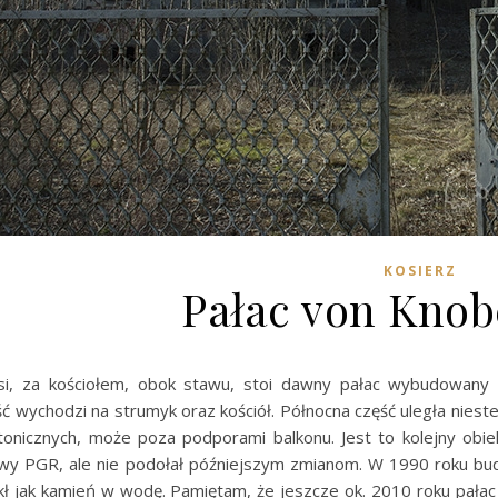
KOSIERZ
Pałac von Knob
i, za kościołem, obok stawu, stoi dawny pałac wybudowany p
ć wychodzi na strumyk oraz kościół. Północna część uległa nieste
ektonicznych, może poza podporami balkonu. Jest to kolejny obi
wy PGR, ale nie podołał późniejszym zmianom. W 1990 roku budy
ł jak kamień w wodę. Pamiętam, że jeszcze ok. 2010 roku pałac