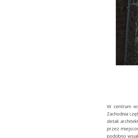
W centrum ws
Zachodnia częś
detali archit
przez miejsco
podobno wsiąk