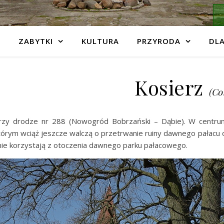
ZABYTKI
KULTURA
PRZYRODA
DLA
Kosierz
(Co
rzy drodze nr 288 (Nowogród Bobrzański – Dąbie). W centrum 
tórym wciąż jeszcze walczą o przetrwanie ruiny dawnego pałacu 
nie korzystają z otoczenia dawnego parku pałacowego.