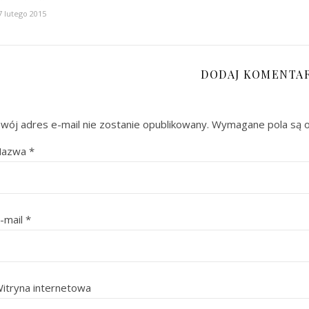
7 lutego 2015
DODAJ KOMENTA
wój adres e-mail nie zostanie opublikowany.
Wymagane pola są 
Nazwa
*
-mail
*
itryna internetowa