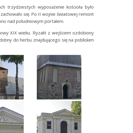
ach trzydziestych wyposażenie kościoła było
 zachowało się. Po II wojnie światowej remont
niono nad południowym portalem.
ołowy XIX wieku. Ryzalit z wejściem ozdobiony
dobny do herbu znajdującego się na pobliskim