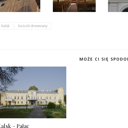
Kalsk
kościół drewniany
MOŻE CI SIĘ SPODO
alsk – Pałac