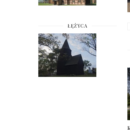
ŁĘŻYCA
K