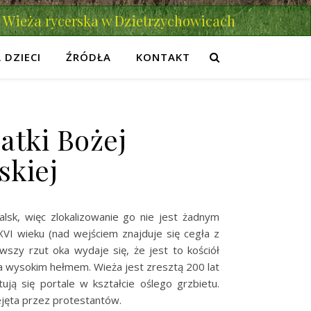
Wieża rycerska w Dzietrzychowicach
 DZIECI
ŹRÓDŁA
KONTAKT
atki Bożej
skiej
lsk, więc zlokalizowanie go nie jest żadnym
VI wieku (nad wejściem znajduje się cegła z
szy rzut oka wydaje się, że jest to kościół
ta wysokim hełmem. Wieża jest zresztą 200 lat
ją się portale w kształcie oślego grzbietu.
ejęta przez protestantów.