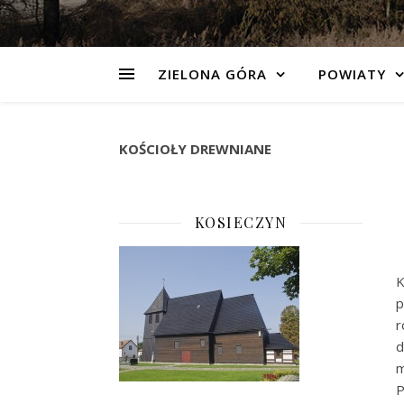
ZIELONA GÓRA
POWIATY
KOŚCIOŁY DREWNIANE
KOSIECZYN
K
p
r
d
m
P