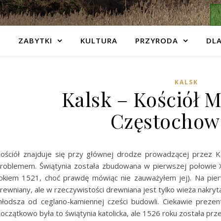
ZABYTKI
KULTURA
PRZYRODA
DLA
KALSK
Kalsk – Kościół M
Częstochow
ościół znajduje się przy głównej drodze prowadzącej przez Ka
roblemem. Świątynia została zbudowana w pierwszej połowie X
okiem 1521, choć prawdę mówiąc nie zauważyłem jej). Na pierw
rewniany, ale w rzeczywistości drewniana jest tylko wieża nakry
łodsza od ceglano-kamiennej cześci budowli. Ciekawie prezentu
oczątkowo była to świątynia katolicka, ale 1526 roku została prz