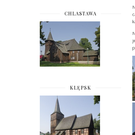
N
CHLASTAWA
c
k
N
j
p
KLĘPSK