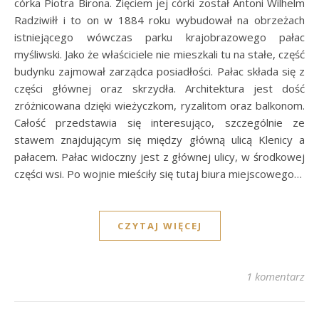
córka Piotra Birona. Zięciem jej córki został Antoni Wilhelm
Radziwiłł i to on w 1884 roku wybudował na obrzeżach
istniejącego wówczas parku krajobrazowego pałac
myśliwski. Jako że właściciele nie mieszkali tu na stałe, część
budynku zajmował zarządca posiadłości. Pałac składa się z
części głównej oraz skrzydła. Architektura jest dość
zróżnicowana dzięki wieżyczkom, ryzalitom oraz balkonom.
Całość przedstawia się interesująco, szczególnie ze
stawem znajdującym się między główną ulicą Klenicy a
pałacem. Pałac widoczny jest z głównej ulicy, w środkowej
części wsi. Po wojnie mieściły się tutaj biura miejscowego…
CZYTAJ WIĘCEJ
1 komentarz