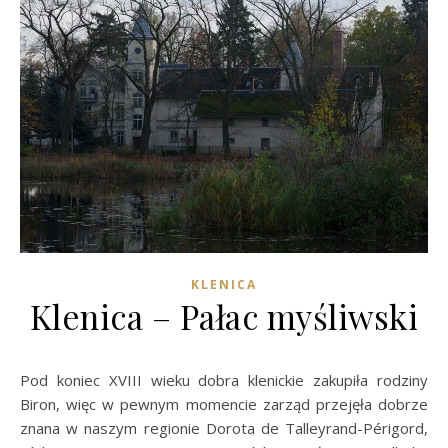
KLENICA
Klenica – Pałac myśliwski
Pod koniec XVIII wieku dobra klenickie zakupiła rodziny
Biron, więc w pewnym momencie zarząd przejęła dobrze
znana w naszym regionie Dorota de Talleyrand-Périgord,