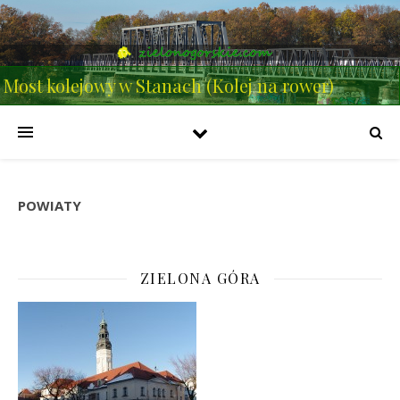
Most kolejowy w Stanach (Kolej na rower)
POWIATY
ZIELONA GÓRA