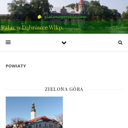
Pałac w Dąbrówce Wlkp.
POWIATY
ZIELONA GÓRA