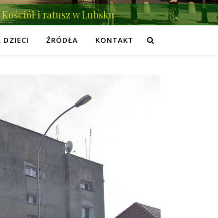
Kościół i ratusz w Lubsku
 DZIECI
ŹRÓDŁA
KONTAKT