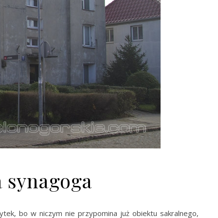
 synagoga
tek, bo w niczym nie przypomina już obiektu sakralnego,