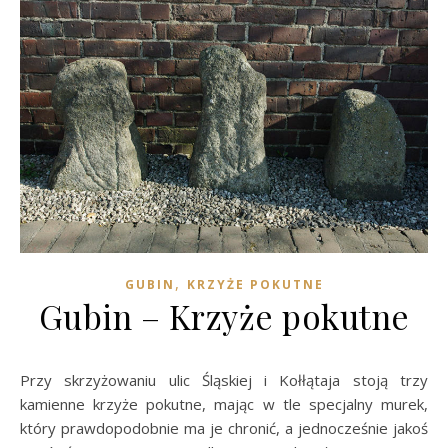
,
GUBIN
KRZYŻE POKUTNE
Gubin – Krzyże pokutne
Przy skrzyżowaniu ulic Śląskiej i Kołłątaja stoją trzy
kamienne krzyże pokutne, mając w tle specjalny murek,
który prawdopodobnie ma je chronić, a jednocześnie jakoś