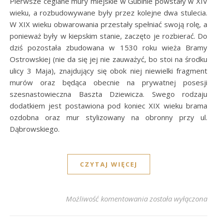
Pierwsze ceglane mury miejskie w Gubinie powstały w XIV
wieku, a rozbudowywane były przez kolejne dwa stulecia.
W XIX wieku obwarowania przestały spełniać swoją rolę, a
ponieważ były w kiepskim stanie, zaczęto je rozbierać. Do
dziś pozostała zbudowana w 1530 roku wieża Bramy
Ostrowskiej (nie da się jej nie zauważyć, bo stoi na środku
ulicy 3 Maja), znajdujący się obok niej niewielki fragment
murów oraz będąca obecnie na prywatnej posesji
szesnastowieczna Baszta Dziewicza. Swego rodzaju
dodatkiem jest postawiona pod koniec XIX wieku brama
ozdobna oraz mur stylizowany na obronny przy ul.
Dąbrowskiego.
CZYTAJ WIĘCEJ
Gubin – Mury miejski
Możliwość komentowania
została wyłączona