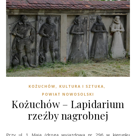
,
,
KOŻUCHÓW
KULTURA I SZTUKA
POWIAT NOWOSOLSKI
Kożuchów – Lapidarium
rzeźby nagrobnej
Przy ul. 1 Maja (droga wyjazdowa nr 296 w kierunku