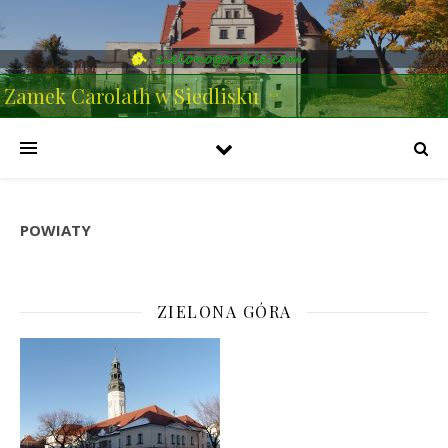
Zamek Carolath w Siedlisku
POWIATY
ZIELONA GÓRA