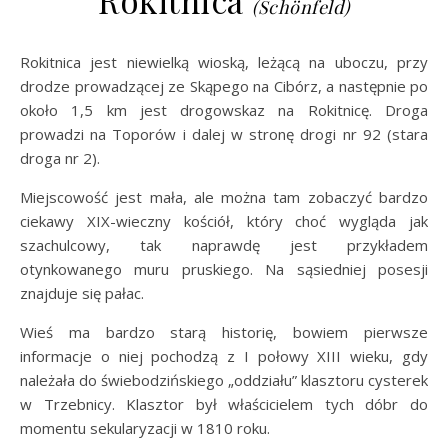
Rokitnica
(Schönfeld)
Rokitnica jest niewielką wioską, leżącą na uboczu, przy
drodze prowadzącej ze Skąpego na Cibórz, a następnie po
około 1,5 km jest drogowskaz na Rokitnicę. Droga
prowadzi na Toporów i dalej w stronę drogi nr 92 (stara
droga nr 2).
Miejscowość jest mała, ale można tam zobaczyć bardzo
ciekawy XIX-wieczny kościół, który choć wygląda jak
szachulcowy, tak naprawdę jest przykładem
otynkowanego muru pruskiego. Na sąsiedniej posesji
znajduje się pałac.
Wieś ma bardzo starą historię, bowiem pierwsze
informacje o niej pochodzą z I połowy XIII wieku, gdy
należała do świebodzińskiego „oddziału” klasztoru cysterek
w Trzebnicy. Klasztor był właścicielem tych dóbr do
momentu sekularyzacji w 1810 roku.