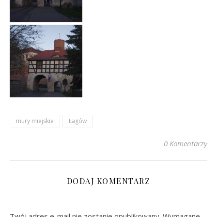
mury miejskie
Łagów
0 Komentarzy
DODAJ KOMENTARZ
Twój adres e-mail nie zostanie opublikowany.
Wymagane