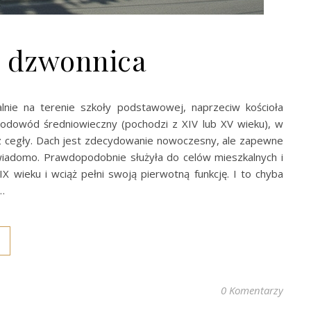
i dzwonnica
alnie na terenie szkoły podstawowej, naprzeciw kościoła
odowód średniowieczny (pochodzi z XIV lub XV wieku), w
j z cegły. Dach jest zdecydowanie nowoczesny, ale zapewne
 wiadomo. Prawdopodobnie służyła do celów mieszkalnych i
wieku i wciąż pełni swoją pierwotną funkcję. I to chyba
…
0 Komentarzy