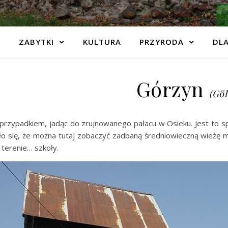
ZABYTKI
KULTURA
PRZYRODA
DLA
Górzyn
(Gö
 przypadkiem, jadąc do zrujnowanego pałacu w Osieku. Jest to sp
ło się, że można tutaj zobaczyć zadbaną średniowieczną wieżę m
a terenie… szkoły.