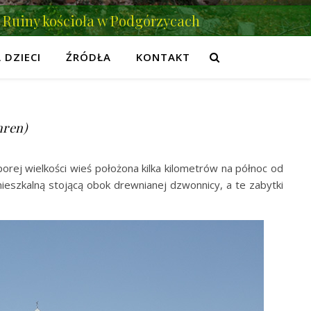
Ruiny kościoła w Podgórzycach
 DZIECI
ŹRÓDŁA
KONTAKT
hren)
orej wielkości wieś położona kilka kilometrów na północ od
ieszkalną stojącą obok drewnianej dzwonnicy, a te zabytki