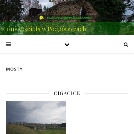
Ruiny kościoła w Podgórzycach
MOSTY
CIGACICE