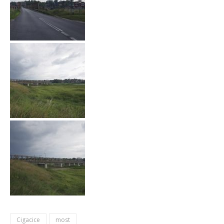
Cigacice
most