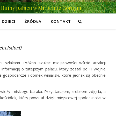
Ruiny pałacu w Mirocinie Górnym
 DZIECI
ŹRÓDŁA
KONTAKT
chelsdorf)
i szlakami. Próżno szukać miejscowości wśród atrakcji
informację o tutejszym pałacu, który został po II Wojnie
 gospodarcze i domek winiarski, które jednak są obecnie
ieży i niskiego baraku. Przystanąłem, zrobiłem zdjęcia, a
ściółek, który powstał dzięki miejscowej społeczności w